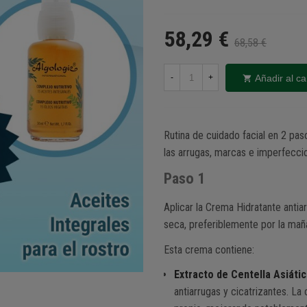
58,29 €
68,58 €
Añadir al ca
-
+
Rutina de cuidado facial en 2 paso
las arrugas, marcas e imperfecci
Paso 1
Aplicar la Crema Hidratante antiar
seca, preferiblemente por la maña
Esta crema contiene:
Extracto de Centella Asiáti
antiarrugas y cicatrizantes. La