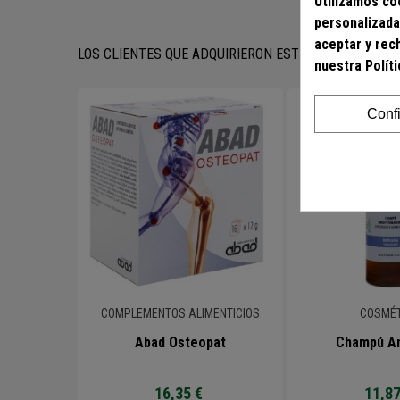
Utilizamos coo
personalizada
aceptar y rec
LOS CLIENTES QUE ADQUIRIERON ESTE PRODUCTO T
nuestra Polít
Conf
COMPLEMENTOS ALIMENTICIOS
COSMÉ
Abad Osteopat
Champú An
16,35 €
11,87