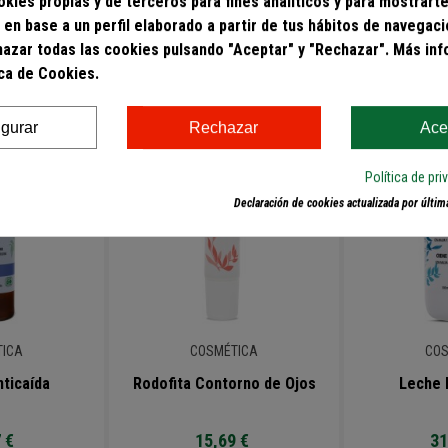
kies propias y de terceros para fines analíticos y para mostrarte
 en base a un perfil elaborado a partir de tus hábitos de navegac
hazar todas las cookies pulsando "Aceptar" y "Rechazar". Más in
AMBIÉN COMPRARON:
ica de Cookies.
igurar
Rechazar
Ace
Política de pr
Declaración de cookies actualizada por última
TICA
COSMÉTICA
COS
ticaída
Rodofita Contorno de Ojos
Leche 
 €
15,69 €
31