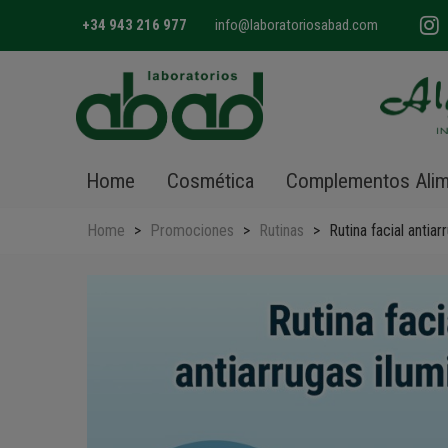
+34 943 216 977
info@laboratoriosabad.com
Home
Cosmética
Complementos Alim
Home
>
Promociones
>
Rutinas
>
Rutina facial antia