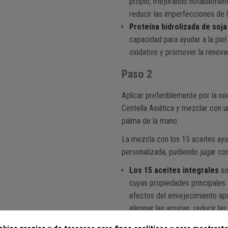
propio, mejorando notablemente
reducir las imperfecciones de la
Proteína hidrolizada de soja
capacidad para ayudar a la piel 
oxidativo y promover la renovac
Paso 2
Aplicar preferiblemente por la n
Centella Asiática y mezclar con u
palma de la mano.
La mezcla con los 15 aceites ayu
personalizada, pudiendo jugar con
Los 15 aceites integrales
so
cuyas propiedades principales 
efectos del envejecimiento apo
eliminar las arrugas, reducir l
uniforme.