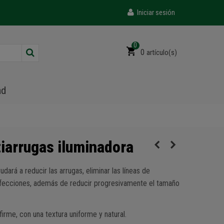
Iniciar sesión
0
0
artículo(s)
ad
tiarrugas iluminadora
udará a reducir las arrugas, eliminar las líneas de
rfecciones, además de reducir progresivamente el tamaño
 firme, con una textura uniforme y natural.