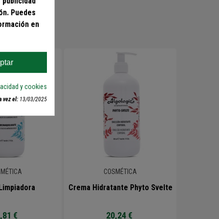
 publicidad
ión. Puedes
formación en
ptar
ivacidad y cookies
 vez el:
13/03/2025
MÉTICA
COSMÉTICA
Limpiadora
Crema Hidratante Phyto Svelte
,81 €
20,24 €