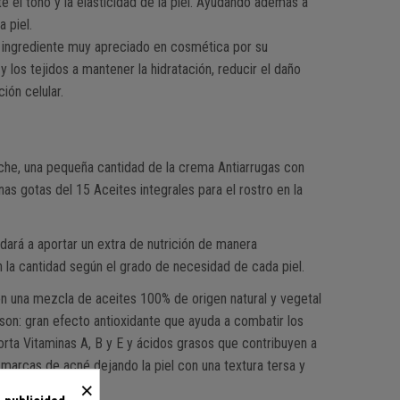
 el tono y la elasticidad de la piel. Ayudando además a
 piel.
ingrediente muy apreciado en cosmética por su
y los tejidos a mantener la hidratación, reducir el daño
ión celular.
oche, una pequeña cantidad de la crema Antiarrugas con
nas gotas del 15 Aceites integrales para el rostro en la
dará a aportar un extra de nutrición de manera
 la cantidad según el grado de necesidad de cada piel.
n una mezcla de aceites 100% de origen natural y vegetal
son: gran efecto antioxidante que ayuda a combatir los
rta Vitaminas A, B y E y ácidos grasos que contribuyen a
as marcas de acné dejando la piel con una textura tersa y
×