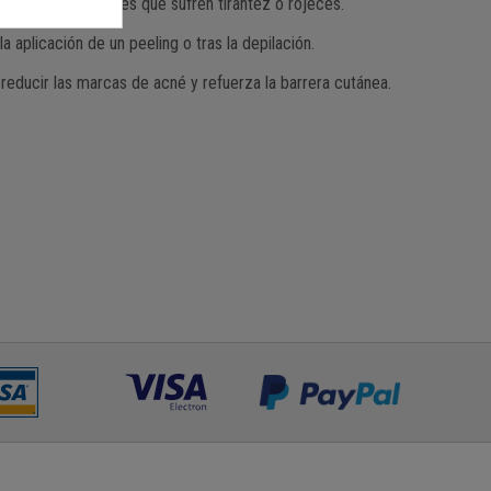
ra pieles sensibles que sufren tirantez o rojeces.
 la aplicación de un peeling o tras la depilación.
 reducir las marcas de acné y refuerza la barrera cutánea.