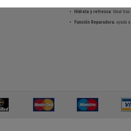
Calma la piel
: Recomendado pa
Hidrata y refresca
: Ideal tras
Función Reparadora:
ayuda a