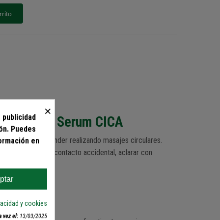
rrito
×
 publicidad
e nuestro Serum CICA
ión. Puedes
na deseada y extender realizando masajes circulares.
formación en
s ojos. En caso de contacto accidental, aclarar con
ptar
ado
ivacidad y cookies
 vez el:
13/03/2025