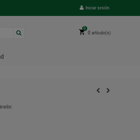
Iniciar sesión
0
0
artículo(s)
ad
arador.