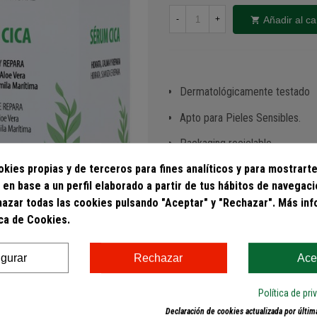
Añadir al ca
-
+
Dermatológicamente testado
Apto para Pieles Sensibles.
Packaging reciclable.
kies propias y de terceros para fines analíticos y para mostrarte
Modo de empleo d
 en base a un perfil elaborado a partir de tus hábitos de navegac
Aplicar directamente sobre la zo
hazar todas las cookies pulsando "Aceptar" y "Rechazar". Más in
Evitar el contacto directo con lo
ica de Cookies.
abundante agua.
igurar
Rechazar
Ace
Acción y result
Política de pr
Declaración de cookies actualizada por última