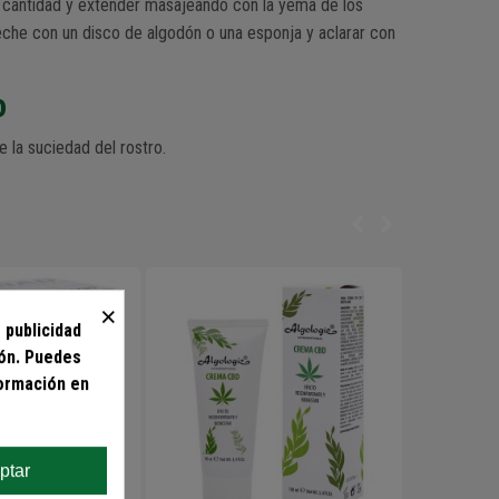
 cantidad y extender masajeando con la yema de los
 leche con un disco de algodón o una esponja y aclarar con
o
 la suciedad del rostro.
×
 publicidad
ión. Puedes
formación en
ptar