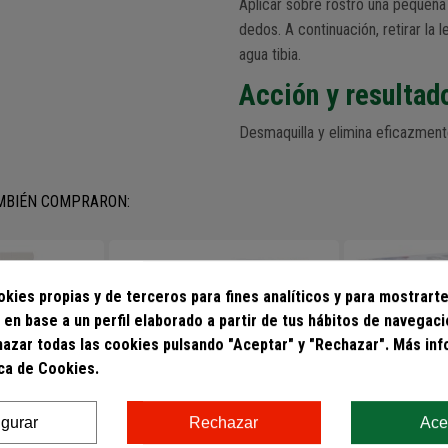
Aplicar sobre rostro una pequeña
dedos. A continuación, retirar la
agua tibia.
Acción y resultad
Desmaquilla y elimina eficazmente
AMBIÉN COMPRARON:
kies propias y de terceros para fines analíticos y para mostrarte
 en base a un perfil elaborado a partir de tus hábitos de navegac
hazar todas las cookies pulsando "Aceptar" y "Rechazar". Más in
ica de Cookies.
igurar
Rechazar
Ace