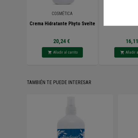
COSMÉTICA
COSMÉ
Crema Hidratante Phyto Svelte
Crema Solar 
20,24 €
16,11
Añadir al carrito
Añadir a
TAMBIÉN TE PUEDE INTERESAR